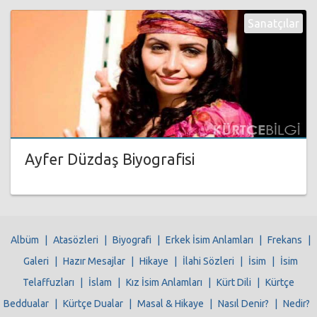
Sanatçılar
Ayfer Düzdaş Biyografisi
Albüm
|
Atasözleri
|
Biyografi
|
Erkek İsim Anlamları
|
Frekans
|
Galeri
|
Hazır Mesajlar
|
Hikaye
|
İlahi Sözleri
|
İsim
|
İsim
Telaffuzları
|
İslam
|
Kız İsim Anlamları
|
Kürt Dili
|
Kürtçe
Beddualar
|
Kürtçe Dualar
|
Masal & Hikaye
|
Nasıl Denir?
|
Nedir?