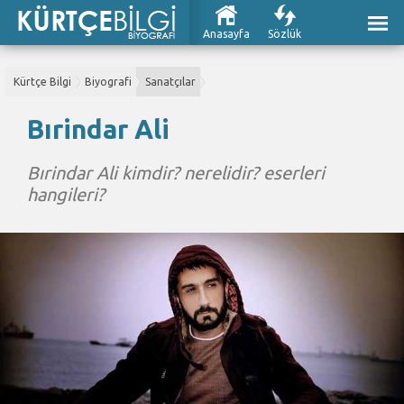
Anasayfa
Sözlük
Kürtçe Bilgi
Biyografi
Sanatçılar
Bırindar Ali
Bırindar Ali kimdir? nerelidir? eserleri
hangileri?