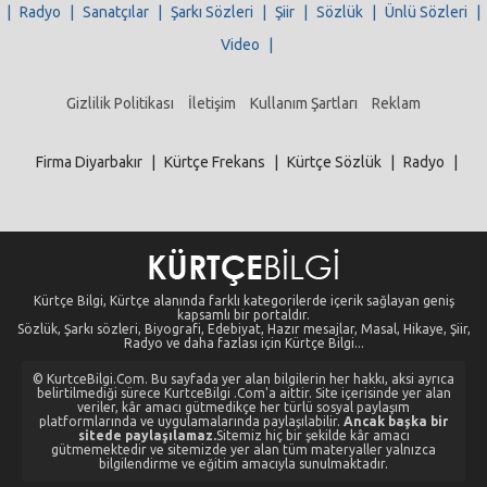
|
Radyo
|
Sanatçılar
|
Şarkı Sözleri
|
Şiir
|
Sözlük
|
Ünlü Sözleri
|
Video
|
Gizlilik Politikası
İletişim
Kullanım Şartları
Reklam
Firma Diyarbakır
|
Kürtçe Frekans
|
Kürtçe Sözlük
|
Radyo
|
Kürtçe Bilgi, Kürtçe alanında farklı kategorilerde içerik sağlayan geniş
kapsamlı bir portaldır.
Sözlük, Şarkı sözleri, Biyografi, Edebiyat, Hazır mesajlar, Masal, Hikaye, Şiir,
Radyo ve daha fazlası için Kürtçe Bilgi...
© KurtceBilgi.Com. Bu sayfada yer alan bilgilerin her hakkı, aksi ayrıca
belirtilmediği sürece KurtceBilgi .Com'a aittir. Site içerisinde yer alan
veriler, kâr amacı gütmedikçe her türlü sosyal paylaşım
platformlarında ve uygulamalarında paylaşılabilir.
Ancak başka bir
sitede paylaşılamaz.
Sitemiz hiç bir şekilde kâr amacı
gütmemektedir ve sitemizde yer alan tüm materyaller yalnızca
bilgilendirme ve eğitim amacıyla sunulmaktadır.