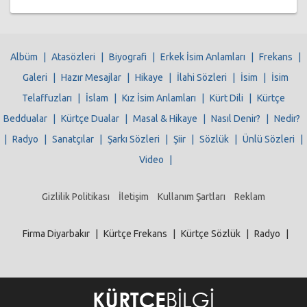
Albüm
|
Atasözleri
|
Biyografi
|
Erkek İsim Anlamları
|
Frekans
|
Galeri
|
Hazır Mesajlar
|
Hikaye
|
İlahi Sözleri
|
İsim
|
İsim
Telaffuzları
|
İslam
|
Kız İsim Anlamları
|
Kürt Dili
|
Kürtçe
Beddualar
|
Kürtçe Dualar
|
Masal & Hikaye
|
Nasıl Denir?
|
Nedir?
|
Radyo
|
Sanatçılar
|
Şarkı Sözleri
|
Şiir
|
Sözlük
|
Ünlü Sözleri
|
Video
|
Gizlilik Politikası
İletişim
Kullanım Şartları
Reklam
Firma Diyarbakır
|
Kürtçe Frekans
|
Kürtçe Sözlük
|
Radyo
|