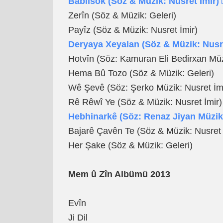
Bablîsok (Söz & Müzik: Nusret İmir)
Zerîn (Söz & Müzik: Geleri)
Payîz (Söz & Müzik: Nusret İmir)
Deryaya Xeyalan (Söz & Müzik: Nusre
Hotvîn (Söz: Kamuran Eli Bedirxan Müz
Hema Bû Tozo (Söz & Müzik: Geleri)
Wê Şevê (Söz: Şerko Müzik: Nusret İm
Rê Rêwî Ye (Söz & Müzik: Nusret İmir)
Hebhinarkê (Söz: Renaz Jiyan Müzik:
Bajarê Çavên Te (Söz & Müzik: Nusret 
Her Şake (Söz & Müzik: Geleri)
Mem û Zîn Albümü 2013
Evîn
Ji Dil