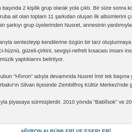
başında 2 kişilik grup olarak yola çıktı. Bir süre sonra 
uba ait olan toplam 11 şarkıdan oluşan ilk albümlerini çı
 şarkıyı grup üyelerinden Nusret, annesinin yardımıyla 
larıyla sentezleyip kendilerine özgün bir tarz oluşturmaya ç
nci-hüznü, güzeli-çirkini, sevgiyi-nefreti kısacası insanı 
zik yaptıklarını belirtiyor.
ubun "Hîvron" adıyla devamında Nusret İmir tek başına y
bakır'ın Silvan ilçesinde Zembilfroş Kültür Merkezi'nde g
dıyla piyasaya sürmüşlerdir. 2010 yılında "Bablîsok" ve 2
HÎVRON ALBÜMLERİ VE ESERLERİ