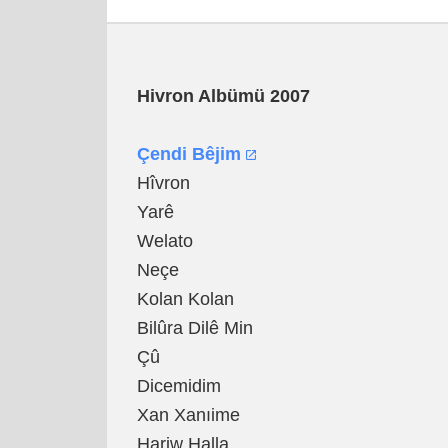
Hivron Albümü 2007
Çendi Bêjim
Hîvron
Yarê
Welato
Neçe
Kolan Kolan
Bilûra Dilê Min
Çû
Dicemidim
Xan Xanıime
Hariw Halla