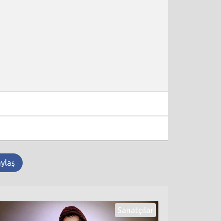
aylaş
Sanatçılar