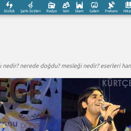
Sözlük
Şarkı Sözleri
Radyo
İsim
İslam
Galeri
Frekans
Hika
ı nedir? nerede doğdu? mesleği nedir? eserleri han