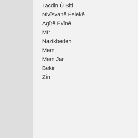
Tacdin Û Siti
Nivîsvanê Felekê
Agîrê Evînê
Mîr
Nazikbeden
Mem
Mem Jar
Bekir
Zîn