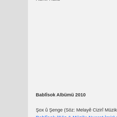
Bablîsok Albümü 2010
Şox û Şenge (Söz: Melayê Cizirî Müzik: