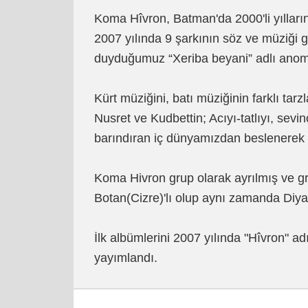
Koma Hîvron, Batman'da 2000'li yılların 
2007 yılında 9 şarkının söz ve müziği gr
duyduğumuz “Xeriba beyani” adlı anomin
Kürt müziğini, batı müziğinin farklı tarz
Nusret ve Kudbettin; Acıyı-tatlıyı, sevi
barındıran iç dünyamızdan beslenerek mü
Koma Hivron grup olarak ayrılmış ve gr
Botan(Cizre)'lı olup aynı zamanda Diyar
İlk albümlerini 2007 yılında "Hîvron" a
yayımlandı.