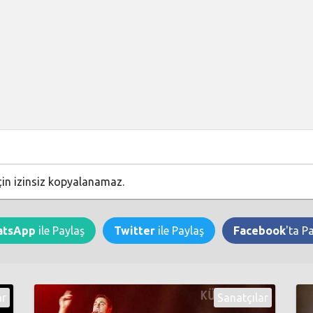
çin izinsiz kopyalanamaz.
atsApp
ile Paylaş
Twitter
ile Paylaş
Facebook
'ta P
ar
Sanatçılar