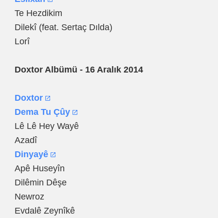
Te Hezdikim
Dilekî (feat. Sertaç Dılda)
Lorî
Doxtor Albümü - 16 Aralık 2014
Doxtor
Dema Tu Çûy
Lê Lê Hey Wayê
Azadî
Dinyayê
Apê Huseyîn
Dilêmin Dêşe
Newroz
Evdalê Zeynîkê