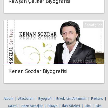
Rewşan Çeliker Biyografisi
Sanatçılar
Kenan Sozdar Biyografisi
Albüm
|
Atasözleri
|
Biyografi
|
Erkek İsim Anlamları
|
Frekans
|
Galeri
|
Hazır Mesajlar
|
Hikaye
|
İlahi Sözleri
|
İsim
|
İsim