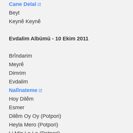
Cane Delal
Beyt
Keynê Keynê
Evdalim Albümü - 10 Ekim 2011
Brîndarim
Meyrê
Dimrim
Evdalim
Nalînateme
Hoy Dilêm
Esmer
Dilêm Oy Oy (Potpori)
Heyla Mero (Potpori)