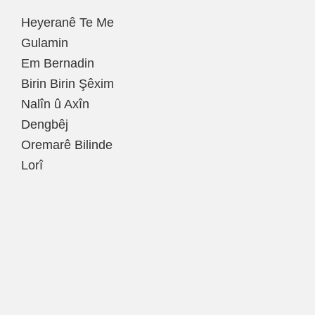
Heyeranê Te Me
Gulamin
Em Bernadin
Birin Birin Şêxim
Nalîn û Axîn
Dengbêj
Oremarê Bilinde
Lorî