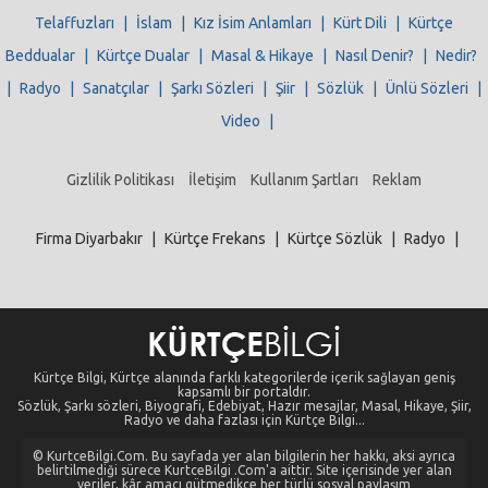
Telaffuzları
|
İslam
|
Kız İsim Anlamları
|
Kürt Dili
|
Kürtçe
Beddualar
|
Kürtçe Dualar
|
Masal & Hikaye
|
Nasıl Denir?
|
Nedir?
|
Radyo
|
Sanatçılar
|
Şarkı Sözleri
|
Şiir
|
Sözlük
|
Ünlü Sözleri
|
Video
|
Gizlilik Politikası
İletişim
Kullanım Şartları
Reklam
Firma Diyarbakır
|
Kürtçe Frekans
|
Kürtçe Sözlük
|
Radyo
|
Kürtçe Bilgi, Kürtçe alanında farklı kategorilerde içerik sağlayan geniş
kapsamlı bir portaldır.
Sözlük, Şarkı sözleri, Biyografi, Edebiyat, Hazır mesajlar, Masal, Hikaye, Şiir,
Radyo ve daha fazlası için Kürtçe Bilgi...
© KurtceBilgi.Com. Bu sayfada yer alan bilgilerin her hakkı, aksi ayrıca
belirtilmediği sürece KurtceBilgi .Com'a aittir. Site içerisinde yer alan
veriler, kâr amacı gütmedikçe her türlü sosyal paylaşım