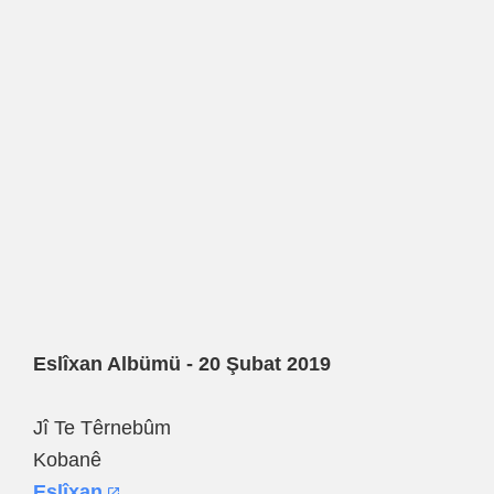
Eslîxan Albümü - 20 Şubat 2019
Jî Te Têrnebûm
Kobanê
Eslîxan